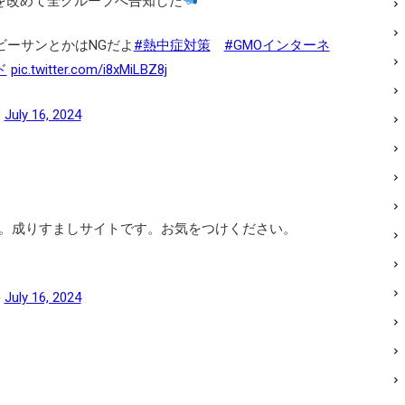
を改めて全グループへ告知した
ビーサンとかはNGだよ
#熱中症対策
#GMOインターネ
ド
pic.twitter.com/i8xMiLBZ8j
)
July 16, 2024
。成りすましサイトです。お気をつけください。
)
July 16, 2024