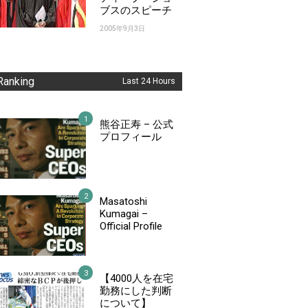
ブスのスピーチ
2005年9月3日
Ranking
Last 24 Hours
熊谷正寿 – 公式
プロフィール
Masatoshi
Kumagai –
Official Profile
【4000人を在宅
勤務にした判断
について】