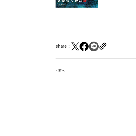
share：
< 前へ
Post
navigation