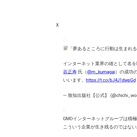
X
「夢あるところに行動は生まれる
インターネット業界の雄として名を
谷正寿
氏（
@m_kumagai
）の成功
いいます。
https://t.co/bJ4J1dwpGd
— 致知出版社【公式】 (@chichi_wor
GMOインターネットグループは積極
こういう企業が生き残るのではない