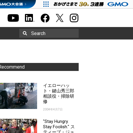
Search
Recommend
イエローハッ
ト・鍵山秀三郎
相談役・掃除研
修
2004年4月7日
"Stay Hungry.
Stay Foolish." ス
ティーブ・ジョ