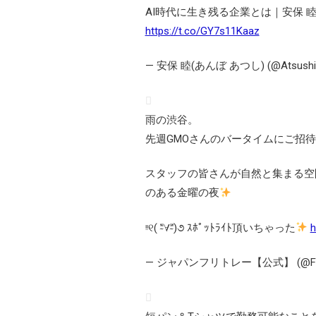
AI時代に生き残る企業とは｜安保 睦
https://t.co/GY7s11Kaaz
— 安保 睦(あんぼ あつし) (@Atsushi
雨の渋谷。
先週GMOさんのバータイムにご招
スタッフの皆さんが自然と集まる空
のある金曜の夜
ᵎᵎ୧( ⁼̴̀∀⁼̴́)૭ ｽﾎﾟｯﾄﾗｲﾄ頂いちゃった
h
— ジャパンフリトレー【公式】 (@Frit