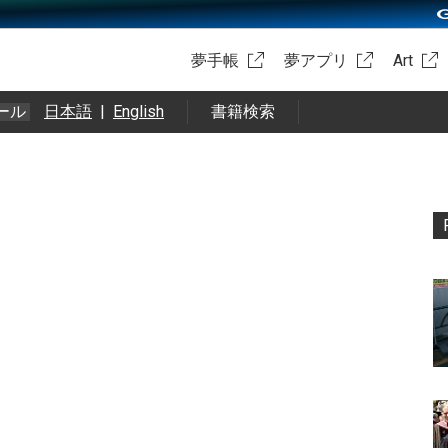
夢手帳
夢アプリ
Art
ール
日本語
|
English
書籍検索