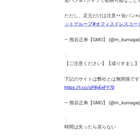
短パン＆Tシャツで勤務可能なこと
ただし、足元だけは注意
短パン×
ットグループ
#オフィスドレスコー
— 熊谷正寿【GMO】 (@m_kumagai
【ご注意ください】【成りすまし】
下記のサイトは弊社とは無関係です
https://t.co/oP8yEeFY70
— 熊谷正寿【GMO】 (@m_kumagai
時間は失ったら戻らない