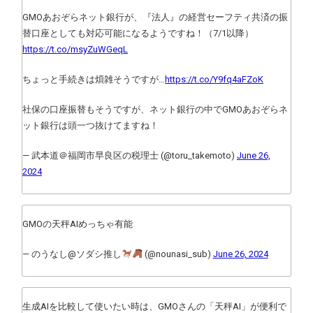
GMOあおぞらネット銀行が、『法人』の経営セーフティ共済の振
替口座としても対応可能になるようですね！（7/1以降）
https://t.co/msyZuWGeqL
ちょっと手続きは煩雑そうですが…
https://t.co/Y9fq4aFZoK
社保の口座振替もそうですが、ネット銀行の中でGMOあおぞらネ
ット銀行は頭一つ抜けてますね！
— 武本道＠福岡市早良区の税理士 (@toru_takemoto)
June 26,
2024
GMOの天秤AIめっちゃ有能
— のうなし@ソダシ推し
(@nounasi_sub)
June 26, 2024
生成AIを比較して使いたい時は、GMOさんの「天秤AI」が便利で