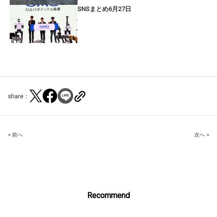
SNSまとめ6月27日
share：
Post
< 前へ
次へ >
navigation
Recommend