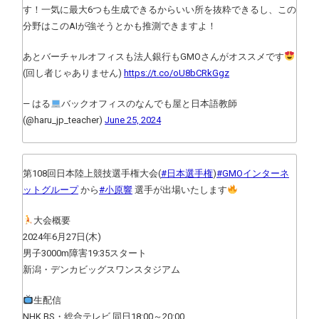
す！一気に最大6つも生成できるからいい所を抜粋できるし、この
分野はこのAIが強そうとかも推測できますよ！
あとバーチャルオフィスも法人銀行もGMOさんがオススメです
(回し者じゃありません)
https://t.co/oU8bCRkGgz
— はる
バックオフィスのなんでも屋と日本語教師
(@haru_jp_teacher)
June 25, 2024
第108回日本陸上競技選手権大会(
#日本選手権
)
#GMOインターネ
ットグループ
から
#小原響
選手が出場いたします
大会概要
2024年6月27日(木)
男子3000m障害19:35スタート
新潟・デンカビッグスワンスタジアム
生配信
NHK BS・総合テレビ 同日18:00～20:00