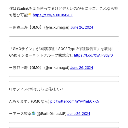
僕はStarlinkを２台使ってるけどデカいのが玉にキズ。これなら持
ち運び可能
https://t.co/sBuEurAvPZ
— 熊谷正寿【GMO】 (@m_kumagai)
June 26, 2024
「GMOサイン」が国際認証「SOC2 Type2保証報告書」を取得 |
GMOインターネットグループ株式会社
https://t.co/X5AlP8dyr0
— 熊谷正寿【GMO】 (@m_kumagai)
June 26, 2024
Q.オフィスの中にジムが欲しい！
A.あります。(GMOなら)
pic.twitter.com/aYwYmEOkK5
— アース製薬
(@EarthOfficialJP)
June 26, 2024