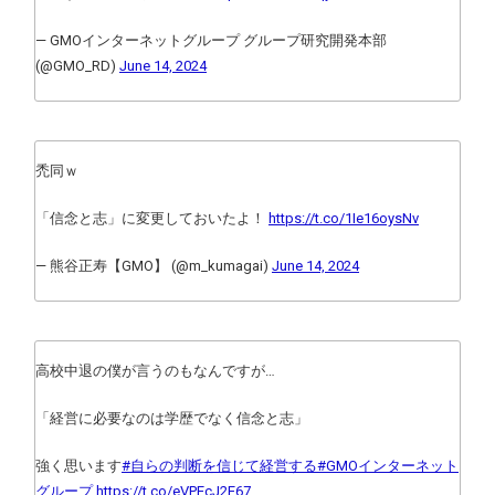
— GMOインターネットグループ グループ研究開発本部
(@GMO_RD)
June 14, 2024
禿同ｗ
「信念と志」に変更しておいたよ！
https://t.co/1Ie16oysNv
— 熊谷正寿【GMO】 (@m_kumagai)
June 14, 2024
高校中退の僕が言うのもなんですが…
「経営に必要なのは学歴でなく信念と志」
強く思います
#自らの判断を信じて経営する
#GMOインターネット
グループ
https://t.co/eVPEcJ2E67