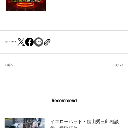
share：
Post
< 前へ
次へ >
navigation
Recommend
イエローハット・鍵山秀三郎相談