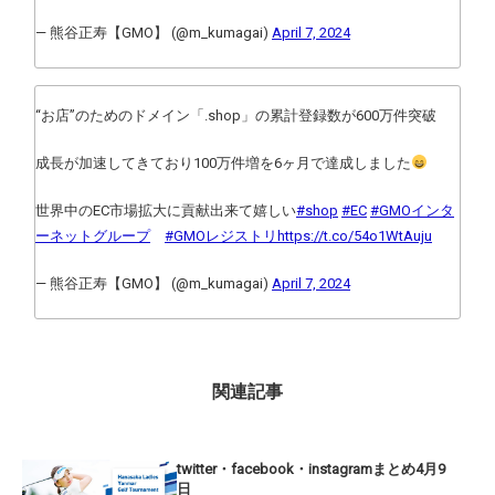
— 熊谷正寿【GMO】 (@m_kumagai)
April 7, 2024
“お店”のためのドメイン「.shop」の累計登録数が600万件突破
成長が加速してきており100万件増を6ヶ月で達成しました
世界中のEC市場拡大に貢献出来て嬉しい
#shop
#EC
#GMOインタ
ーネットグループ
#GMOレジストリ
https://t.co/54o1WtAuju
— 熊谷正寿【GMO】 (@m_kumagai)
April 7, 2024
関連記事
twitter・facebook・instagramまとめ4月9
日