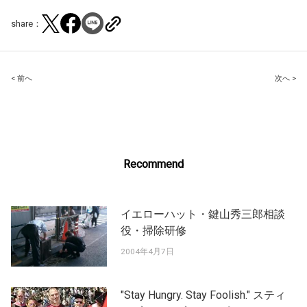
share：
Post
< 前へ
次へ >
navigation
Recommend
イエローハット・鍵山秀三郎相談
役・掃除研修
2004年4月7日
"Stay Hungry. Stay Foolish." スティ