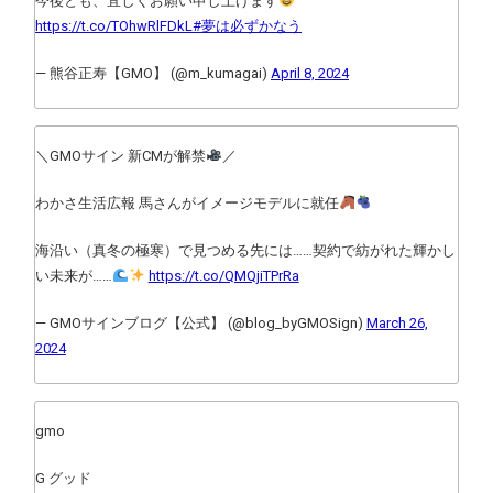
今後とも、宜しくお願い申し上げます
https://t.co/TOhwRlFDkL
#夢は必ずかなう
— 熊谷正寿【GMO】 (@m_kumagai)
April 8, 2024
＼GMOサイン 新CMが解禁
／
わかさ生活広報 馬さんがイメージモデルに就任
海沿い（真冬の極寒）で見つめる先には……契約で紡がれた輝かし
い未来が……
https://t.co/QMQjiTPrRa
— GMOサインブログ【公式】 (@blog_byGMOSign)
March 26,
2024
gmo
G グッド