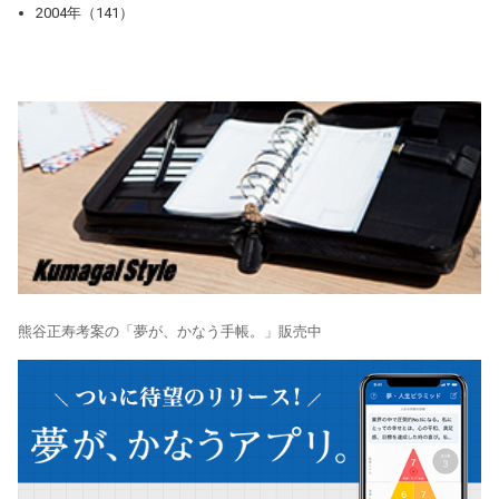
2004年（141）
熊谷正寿考案の「夢が、かなう手帳。」販売中