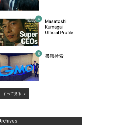
Masatoshi
Kumagai –
Official Profile
書籍検索
すべて見る
Archives