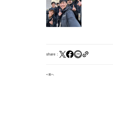
share：
< 前へ
Post
navigation