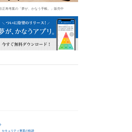
谷正寿考案の「夢が、かなう手帳。」販売中
ト
セキュリティ事業の軌跡