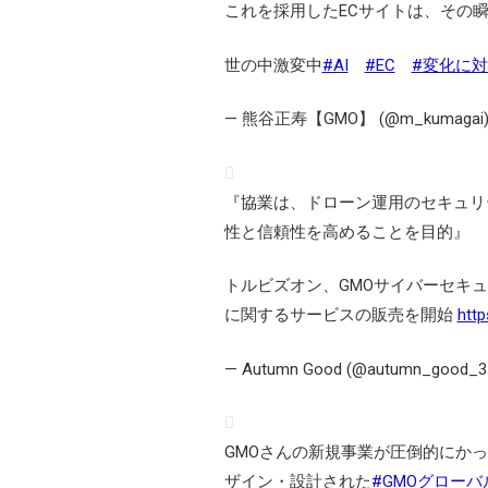
これを採用したECサイトは、その
世の中激変中
#AI
#EC
#変化に
— 熊谷正寿【GMO】 (@m_kumagai
『協業は、ドローン運用のセキュリ
性と信頼性を高めることを目的』
トルビズオン、GMOサイバーセキュ
に関するサービスの販売を開始
http
— Autumn Good (@autumn_good_3
GMOさんの新規事業が圧倒的にか
ザイン・設計された
#GMOグロー