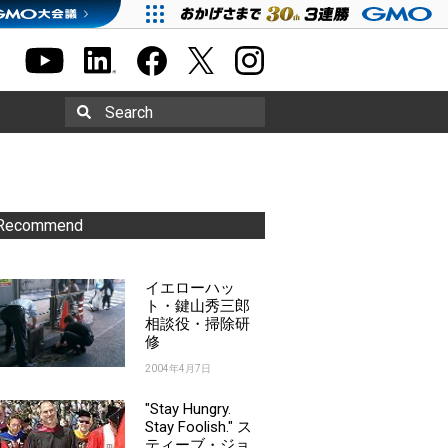
Search
Recommend
イエローハッ
ト・鍵山秀三郎
相談役・掃除研
修
2004年4月7日
"Stay Hungry.
Stay Foolish." ス
ティーブ・ジョ