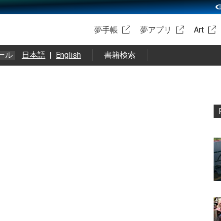
夢手帳
夢アプリ
Art
ール
日本語
|
English
書籍検索