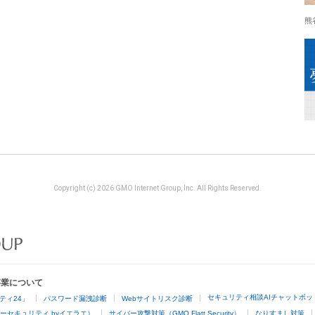
熊
Copyright (c) 2026 GMO Internet Group, Inc. All Rights Reserved.
事業について
セキュリティ相談AIチャットボッ
ティ24」
パスワード漏洩診断
Webサイトリスク診断
ーセキュリティ byイエラエ）
サイバー攻撃対策（GMO Flatt Security）
なりすまし対策