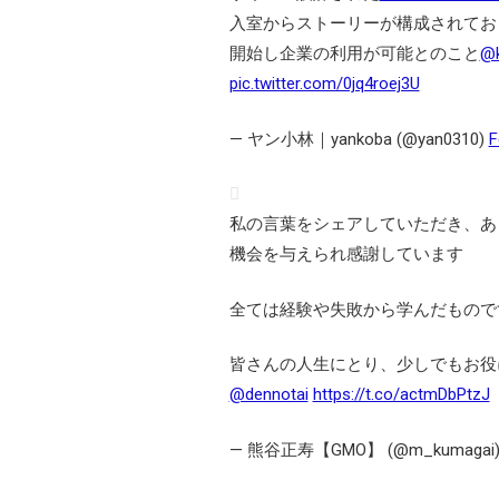
入室からストーリーが構成されてお
開始し企業の利用が可能とのこと
@k
pic.twitter.com/0jq4roej3U
— ヤン小林｜yankoba (@yan0310)
F
私の言葉をシェアしていただき、あ
機会を与えられ感謝しています
全ては経験や失敗から学んだもので
皆さんの人生にとり、少しでもお役
@dennotai
https://t.co/actmDbPtzJ
— 熊谷正寿【GMO】 (@m_kumagai