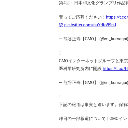
第4回・日本和文化グランプリ作品
奮ってご応募ください！
https://t.c
統
pic.twitter.com/puYdto99nJ
— 熊谷正寿【GMO】 (@m_kumagai
GMOインターネットグループと東
医科学研究所内に開設
https://t.co
— 熊谷正寿【GMO】 (@m_kumagai
下記の報道は事実と違います。保有
昨日の一部報道について | GMO