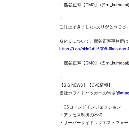
— 熊谷正寿【GMO】 (@m_kumagai
ご訂正頂きました↓ありがとうござ
ＧＭＯについて、熊谷正寿事務所は保有割
https://t.co/sNn2AH6RD8
#kabutan
— 熊谷正寿【GMO】 (@m_kumagai
【BIG NEWS】【CVE情報】
当社ホワイトハッカーの馬場(
@mag
・OSコマンドインジェクション
・アクセス制御の不備
・サーバーサイドリクエストフォー