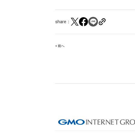
share：
< 前へ
Post
navigation