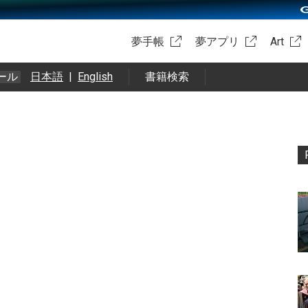
夢手帳
夢アプリ
Art
ール
日本語
|
English
書籍検索