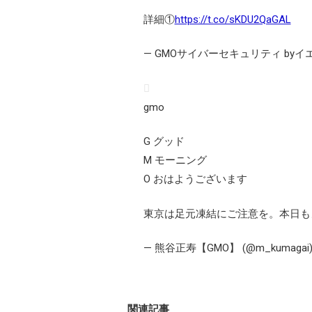
詳細①
https://t.co/sKDU2QaGAL
— GMOサイバーセキュリティ byイエ
gmo
G グッド
M モーニング
O おはようございます
東京は足元凍結にご注意を。本日も
— 熊谷正寿【GMO】 (@m_kumagai
関連記事