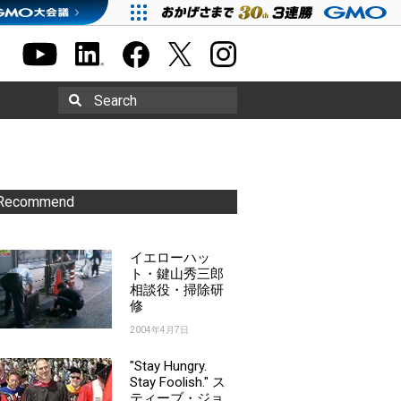
Search
Recommend
イエローハッ
ト・鍵山秀三郎
相談役・掃除研
修
2004年4月7日
"Stay Hungry.
Stay Foolish." ス
ティーブ・ジョ