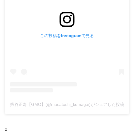
この投稿をInstagramで見る
熊谷正寿【GMO】(@masatoshi_kumagai)がシェアした投稿
X