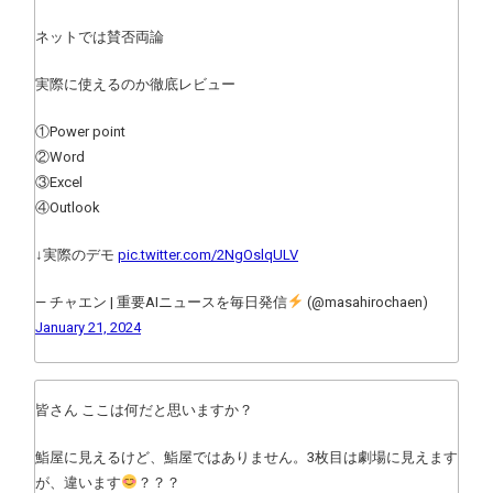
ネットでは賛否両論
実際に使えるのか徹底レビュー
①Power point
②Word
③Excel
④Outlook
↓実際のデモ
pic.twitter.com/2NgOslqULV
— チャエン | 重要AIニュースを毎日発信
(@masahirochaen)
January 21, 2024
皆さん ここは何だと思いますか？
鮨屋に見えるけど、鮨屋ではありません。3枚目は劇場に見えます
が、違います
？？？