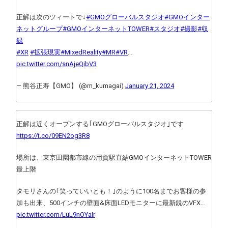
正解は次のツィートで↓
#GMOグローバルスタジオ
#GMOインター
ネットグループ
#GMOインターネットTOWER
#スタジオ
#撮影
#収
録
#XR
#拡張現実
#MixedReality
#MR
#VR
…
pic.twitter.com/snAjeQibV3
— 熊谷正寿【GMO】 (@m_kumagai)
January 21, 2024
正解は近くオープンする｢GMOグローバルスタジオ｣です
https://t.co/09EN2og3R8
場所は、東京田園都市線の用賀駅直結GMOインターネットTOWER
最上階
タモリさんの｢笑っていいとも！｣のように100名までお客様の参
加も出来、500インチの壁面&床面LEDモニターに最新鋭のVFX…
pic.twitter.com/LuL9nOYaIr