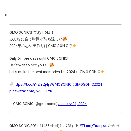
X
GMO SONICまであと6日！
みんなに会う時間が待ち遠しい
2024年の思い出作りはGMO SONICで
Only 6 more days until GMO SONIC!
Can't wait to see you all
.
Let's make the best memories for 2024 at GMO SONIC
https://t.co/iNZnjZj4jj
#GMOSONIC
#GMOSONIC2024
pic.twitter.com/6v3FLiRtR5
— GMO SONIC (@gmosonic)
January 21, 2024
GMO SONIC 2024 1月28日(日)に出演する
#TimmyTrumpet
から届