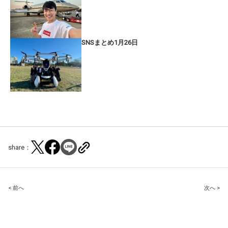
SNSまとめ1月26日
share：
Post
< 前へ
次へ >
navigation