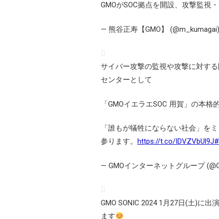
GMOがSOC拠点を開設、攻撃監視
— 熊谷正寿【GMO】 (@m_kumagai
サイバー攻撃の監視や攻撃に対する
センターとして
「GMOイエラエSOC 用賀」の本
「誰もが犠牲にならない社会」をミ
参ります。
https://t.co/IDVZVbUl9J
#
— GMOインターネットグループ (@GM
GMO SONIC 2024 1月27日(土)に
ます