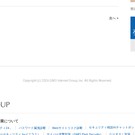
熊
次へ >
Copyright (c) 2026 GMO Internet Group, Inc. All Rights Reserved.
事業について
セキュリティ相談AIチャットボッ
ティ24」
パスワード漏洩診断
Webサイトリスク診断
ーセキュリティ byイエラエ）
サイバー攻撃対策（GMO Flatt Security）
なりすまし対策