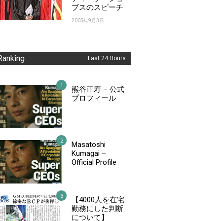
ブスのスピーチ
2005年9月3日
Ranking
Last 24 Hours
熊谷正寿 – 公式
プロフィール
Masatoshi
Kumagai –
Official Profile
【4000人を在宅
勤務にした判断
について】