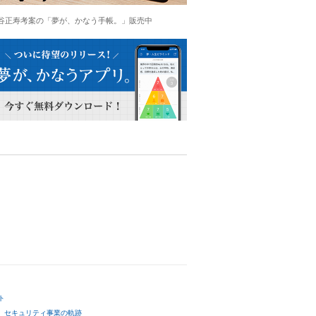
谷正寿考案の「夢が、かなう手帳。」販売中
ト
セキュリティ事業の軌跡