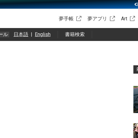
夢手帳
夢アプリ
Art
ール
日本語
|
English
書籍検索