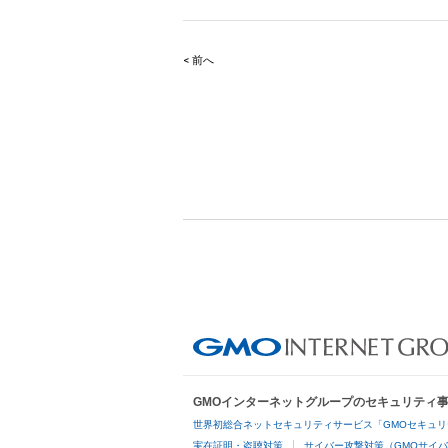
< 前へ
Post
navigation
GMOインターネットグループのセキュリティ
世界初総合ネットセキュリティサービス「GMOセキュリ
実在証明・盗聴対策
サイバー攻撃対策（GMOサイバ