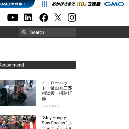
Search
Recommend
イエローハッ
ト・鍵山秀三郎
相談役・掃除研
修
2004年4月7日
"Stay Hungry.
Stay Foolish." ス
ティーブ・ジョ