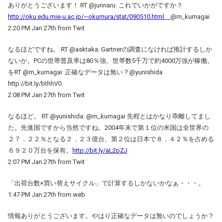
ありがとうございます！ RT @junnaru: これでいかがですか？
http://oku.edu.mie-u.ac.jp/~okumura/stat/090510.html
@m_kumagai
2:20 PM Jan 27th from Twit
なるほどですね。 RT @asktaka: Gartnerの調査になければ推計するしか
ないか。PCの世帯普及率は80％強、世帯数5千万で約4000万強が稼働。
をRT @m_kumagai: 正確なデータは無い？@yunishida
http://bit.ly/bthhV0
2:08 PM Jan 27th from Twit
なるほど。 RT @yunishida: @m_kumagai 先程とはかなり乖離してまし
た。先進国ですから当然ですね。2004年末で第１位の米国は全世界の
２７．２２％となる２．２３億台、第２位は日本で８．４２％を占める
６９２０万台を保有。
http://bit.ly/aL2pZJ
2:07 PM Jan 27th from Twit
「出荷台数×買い替えサイクル」で計算するしかないかなぁ・・・。
1:47 PM Jan 27th from web
情報ありがとうございます。やはり正確なデータは無いのでしょうか？