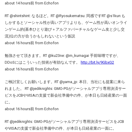
about 14 hours前 from Echofon
RT @shintshint: なるほど。RT @Ryosukematsu: 同感ですRT @s1kun:も
しかするとソーシャル性が高いアプリよりも、ゲーム性が高いオンライ
ンゲーム的(基本ひとり遊び＋アルファバーチャルなゲーム友と少し交
流)位の方が合うかもしれないという仮説
about 16 hours前 from Echofon
勉強させて頂きます。RT @ku23ne: @m_kumagai 手前味噌ですが、
DDoSにはこういった技術が有効なんです。
http://bit.ly/9GbxG2
about 16 hours前 from Echofon
ご検討宜しくお願いします。RT @yama_jp: 本日、当社にも提案に来ら
れました。 RT @jediknights: GMO-PGがソーシャルアプリ専用決済サー
ビスをJCBやVISAの支援で新会社準備中の件、が本日も日経産業の一面
に。
about 16 hours前 from Echofon
RT @jediknights: GMO-PGがソーシャルアプリ専用決済サービスをJCB
やVISAの支援で新会社準備中の件、が本日も日経産業の一面に。