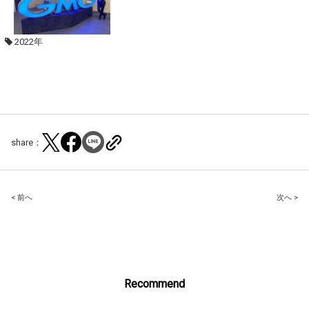
2022年
share：
Post
< 前へ
次へ >
navigation
Recommend