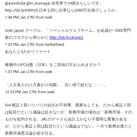
@yunishida @m_kumagai 全世界で10億台らしいです。
http://bit.ly/bthhV0 日本も同じ比率なら2000万台強でしょうか。
1:46 PM Jan 27th from web
cnet_japan グーグル、「ソーシャルウェブチーム」を結成か–SNS専門
家のブログから明らかに
http://bit.ly/cKcrw2
1:32 PM Jan 27th from twitterfeed
あなたと5人がリツイート
稼働中のPC台数（日本）をご存知の方おられますか？
1:37 PM Jan 27th from web
「八方美人の八方塞がり内閣」 言い得て妙だな・・・。
12:35 PM Jan 27th from web
fu4 東証１部バリバリの会社が不祥事、廃業をしても、だから東証１部
は駄目だという議論は起きないが、新興市場の場合は「新興市場」その
ものを批判される。JALのケースも会計上かなり不透明な要素がある
が、だから東証１部は駄目だという議論はでない。一方で新興企業だと
新興市場悪玉論が必ず出る。