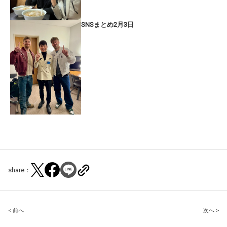
SNSまとめ2月3日
share：
Post
< 前へ
次へ >
navigation