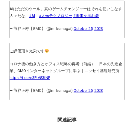
AIはただのツール。真のゲームチェンジャーはそれを使いこなす
人々だな。
#AI
#人vsテクノロジー
#未来を掴む者
— 熊谷正寿【GMO】 (@m_kumagai)
October 25, 2023
ご評価頂き光栄です
コロナ後の働き方とオフィス戦略の再考（前編）－日本の先進企
業、GMOインターネットグループに学ぶ｜ニッセイ基礎研究所
https://t.co/n3PtV83tNP
— 熊谷正寿【GMO】 (@m_kumagai)
October 25, 2023
関連記事