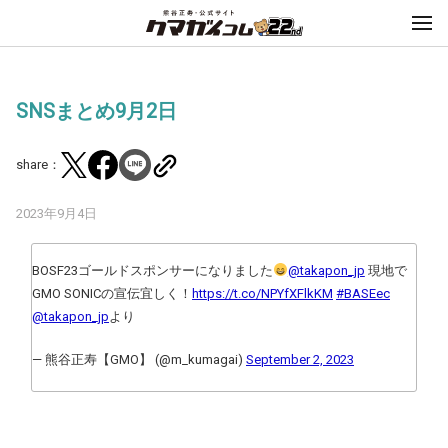
SNSまとめ9月2日
share：
2023年9月4日
BOSF23ゴールドスポンサーになりました
@takapon_jp
現地で
GMO SONICの宣伝宜しく！
https://t.co/NPYfXFlkKM
#BASEec
@takapon_jp
より
— 熊谷正寿【GMO】 (@m_kumagai)
September 2, 2023