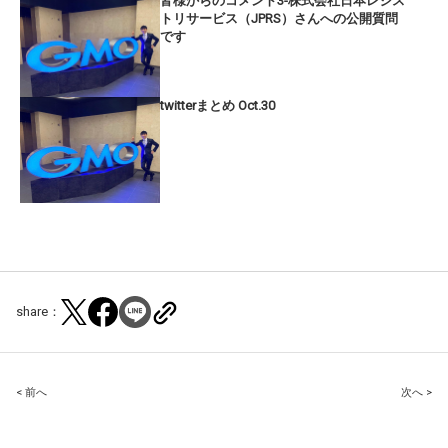
皆様からのコメント3-株式会社日本レジス
トリサービス（JPRS）さんへの公開質問
です
twitterまとめ Oct.30
share：
Post
< 前へ
次へ >
navigation