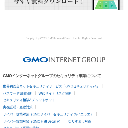
Copyright (c) 2026 GMO Internet Group, Inc. All Rights Reserved.
GMOインターネットグループのセキュリティ事業について
世界初総合ネットセキュリティサービス「GMOセキュリティ24」
パスワード漏洩診断
Webサイトリスク診断
セキュリティ相談AIチャットボット
実在証明・盗聴対策
サイバー攻撃対策（GMOサイバーセキュリティ byイエラエ）
サイバー攻撃対策（GMO Flatt Security）
なりすまし対策
セキュリティ事業の軌跡