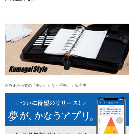
熊谷正寿考案の「夢が、かなう手帳。」販売中