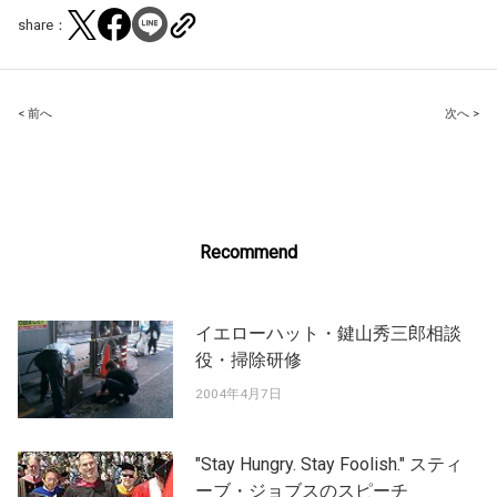
share：
Post
< 前へ
次へ >
navigation
Recommend
イエローハット・鍵山秀三郎相談
役・掃除研修
2004年4月7日
"Stay Hungry. Stay Foolish." スティ
ーブ・ジョブスのスピーチ