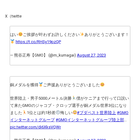
X（twitte
はい
ご挨拶が叶わずお許しください
ありがとうございます！
https://t.co/RHSy19pzQP
— 熊谷正寿【GMO】 (@m_kumagai)
August 27, 2023
銅メダルを獲得
ご声援ありがとうございました
世界陸上・男子5000メートル決勝
僕がケニアまで行って口説い
て来たGMOのジャコブ・クロップ選手が銅メダル世界3位になり
ました
‍1位とは約1秒差
悔しい
#ブダペスト世界陸上
#GMO
インターネットグループ
#GMOインターネットグループ陸上部
…
pic.twitter.com/di6XksVQWr