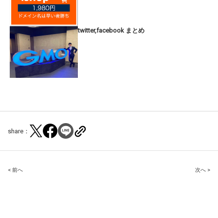
twitter,facebook まとめ
share：
Post
< 前へ
次へ >
navigation