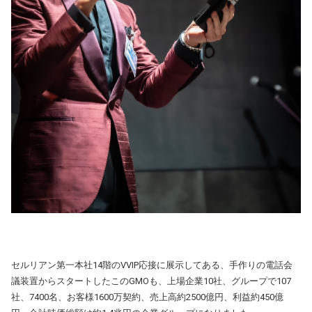
セルリアン第一本社14階のVVIP応接に展示してある、手作りの電話会
議装置からスタートしたこのGMOも、上場企業10社、グループで107
社、7400名、お客様1600万契約、売上高約2500億円、利益約450億