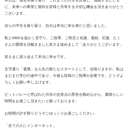
本日は、過去を振り返り、これまでの人生を反省し、感謝するととも
に、未来への希望と期待を皆様と共有する大切な機会を頂きありがとう
ございます。
自らの半生を振り返り、自分は本当に幸せ者だと思いました。
私とGMOを温かく見守り、ご指導、ご助言と叱責、激励、応援、たく
さんの愛情を頂戴きました皆さま改めまして「ありがとうございます」
皆さまに巡り会えて本当に幸せです。
文字通り「還暦」を人生の新たなスタートとして、頑張りますが、私は
まだまだ学びの途中であり、今後も皆様のご指導が必要です。どうぞよ
ろしくお願い申し上げます。
ビットバレーと呼ばれた渋谷の交差点の景色を眺めながら、素晴らしい
時間をお過ごし頂きたいと願っております。
お時間の許す限りどうぞごゆっくりお過ごしください。
「全ての人にインターネット」