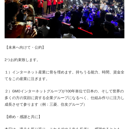
【未来へ向けて・公約】
2つお約束致します。
１）インターネット産業に骨を埋めます。持ちうる能力、時間、資金全
てをこの産業に注ぎます。
２）GMOインターネットグループが100年単位で日本の、そして世界の
多くの方の笑顔に資する企業グループになるべく、仕組み作りに注力し
成長させて参ります（例：三菱、住友グループ）
【締め・感謝と共に】