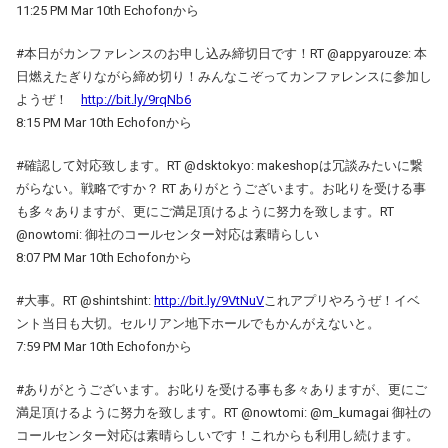
11:25 PM Mar 10th Echofonから
#本日がカンファレンスのお申し込み締切日です！RT @appyarouze: 本
日燃えたぎりながら締め切り！みんなこぞってカンファレンスに参加し
ようぜ！
http://bit.ly/9rqNb6
8:15 PM Mar 10th Echofonから
#確認して対応致します。RT @dsktokyo: makeshopは冗談みたいに繋
がらない。戦略ですか？ RT ありがとうございます。お叱りを受ける事
も多々ありますが、更にご満足頂けるように努力を致します。RT
@nowtomi: 御社のコールセンター対応は素晴らしい
8:07 PM Mar 10th Echofonから
#大事。RT @shintshint:
http://bit.ly/9VtNuV
これアプリやろうぜ！イベ
ント当日も大切。セルリアン地下ホールでもかんがえないと。
7:59 PM Mar 10th Echofonから
#ありがとうございます。お叱りを受ける事も多々ありますが、更にご
満足頂けるように努力を致します。RT @nowtomi: @m_kumagai 御社の
コールセンター対応は素晴らしいです！これからも利用し続けます。