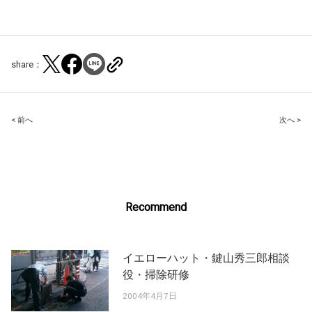
share：
Post
< 前へ
次へ >
navigation
Recommend
イエローハット・鍵山秀三郎相談
役・掃除研修
2004年4月7日