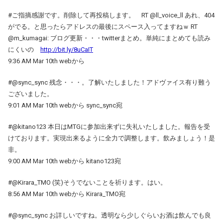
#ご指摘感謝です。削除して再投稿します。 RT @ll_voice_ll あれ、404
がでる。と思ったらアドレスの最後にスペース入ってますねｗ RT
@m_kumagai: ブログ更新・・・twitterまとめ。単純にまとめても読み
にくいの
http://bit.ly/8uCaIT
9:36 AM Mar 10th webから
#@sync_sync 残念・・・。了解いたしました！アドヴァイス有り難う
ございました。
9:01 AM Mar 10th webから sync_sync宛
#@kitano123 本日はMTGに参加出来ずに失礼いたしました。報告を受
けております。実現出来るように全力で調整します。飲みましょう！是
非。
9:00 AM Mar 10th webから kitano123宛
#@Kirara_TMO (笑)そうでないことを祈ります。はい。
8:56 AM Mar 10th webから Kirara_TMO宛
#@sync_sync お詳しいですね。透明なら少しぐらいお酒は飲んでも良