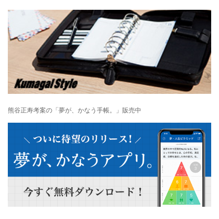
熊谷正寿考案の「夢が、かなう手帳。」販売中