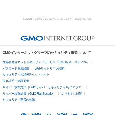
Copyright (c) 2026 GMO Internet Group, Inc. All Rights Reserved.
GMOインターネットグループのセキュリティ事業について
世界初総合ネットセキュリティサービス「GMOセキュリティ24」
パスワード漏洩診断
Webサイトリスク診断
セキュリティ相談AIチャットボット
実在証明・盗聴対策
サイバー攻撃対策（GMOサイバーセキュリティ byイエラエ）
サイバー攻撃対策（GMO Flatt Security）
なりすまし対策
セキュリティ事業の軌跡