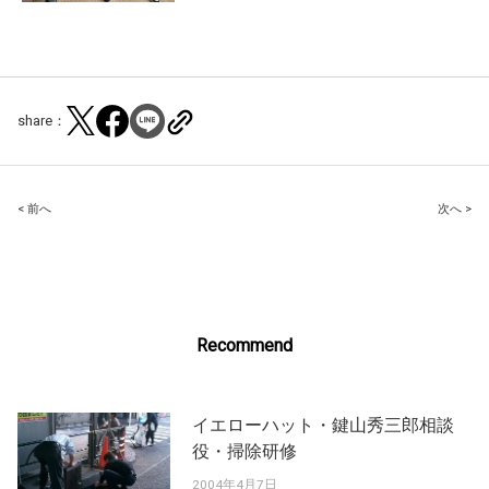
share：
Post
< 前へ
次へ >
navigation
Recommend
イエローハット・鍵山秀三郎相談
役・掃除研修
2004年4月7日