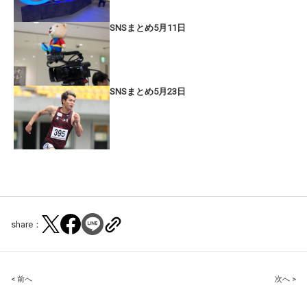
SNSまとめ5月11日
SNSまとめ5月23日
share：
Post
< 前へ
次へ >
navigation