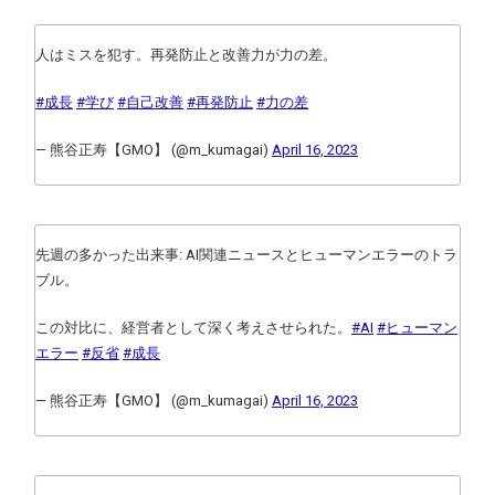
人はミスを犯す。再発防止と改善力が力の差。
#成長
#学び
#自己改善
#再発防止
#力の差
— 熊谷正寿【GMO】 (@m_kumagai)
April 16, 2023
先週の多かった出来事: AI関連ニュースとヒューマンエラーのトラ
ブル。
この対比に、経営者として深く考えさせられた。
#AI
#ヒューマン
エラー
#反省
#成長
— 熊谷正寿【GMO】 (@m_kumagai)
April 16, 2023