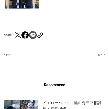
share：
Post
< 前へ
次へ >
navigation
Recommend
イエローハット・鍵山秀三郎相談
役・掃除研修