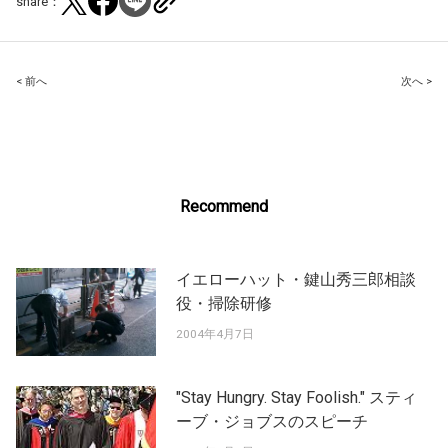
share：
Post
< 前へ
次へ >
navigation
Recommend
イエローハット・鍵山秀三郎相談
役・掃除研修
2004年4月7日
"Stay Hungry. Stay Foolish." スティ
ーブ・ジョブスのスピーチ