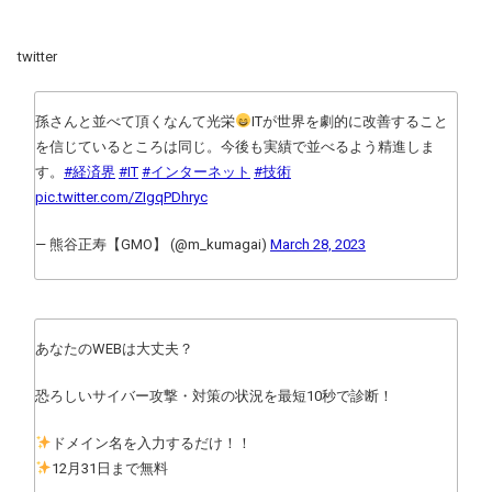
twitter
孫さんと並べて頂くなんて光栄
ITが世界を劇的に改善すること
を信じているところは同じ。今後も実績で並べるよう精進しま
す。
#経済界
#IT
#インターネット
#技術
pic.twitter.com/ZIgqPDhryc
— 熊谷正寿【GMO】 (@m_kumagai)
March 28, 2023
あなたのWEBは大丈夫？
恐ろしいサイバー攻撃・対策の状況を最短10秒で診断！
ドメイン名を入力するだけ！！
12月31日まで無料