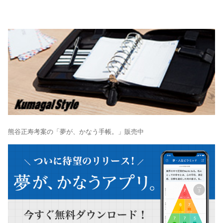
熊谷正寿考案の「夢が、かなう手帳。」販売中