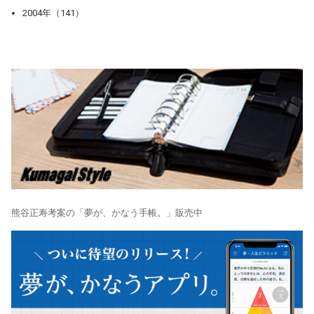
2004年（141）
熊谷正寿考案の「夢が、かなう手帳。」販売中