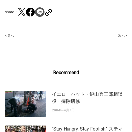
share：
Post
< 前へ
次へ >
navigation
Recommend
イエローハット・鍵山秀三郎相談
役・掃除研修
2004年4月7日
"Stay Hungry. Stay Foolish." スティ