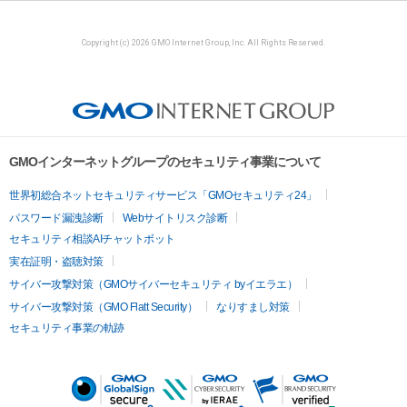
Copyright (c) 2026 GMO Internet Group, Inc. All Rights Reserved.
GMOインターネットグループのセキュリティ事業について
世界初総合ネットセキュリティサービス「GMOセキュリティ24」
パスワード漏洩診断
Webサイトリスク診断
セキュリティ相談AIチャットボット
実在証明・盗聴対策
サイバー攻撃対策（GMOサイバーセキュリティ byイエラエ）
サイバー攻撃対策（GMO Flatt Security）
なりすまし対策
セキュリティ事業の軌跡