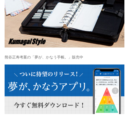
熊谷正寿考案の「夢が、かなう手帳。」販売中