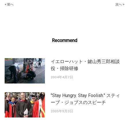
Post
< 前へ
次へ >
navigation
Recommend
イエローハット・鍵山秀三郎相談
役・掃除研修
2004年4月7日
"Stay Hungry. Stay Foolish." スティ
ーブ・ジョブスのスピーチ
2005年9月3日