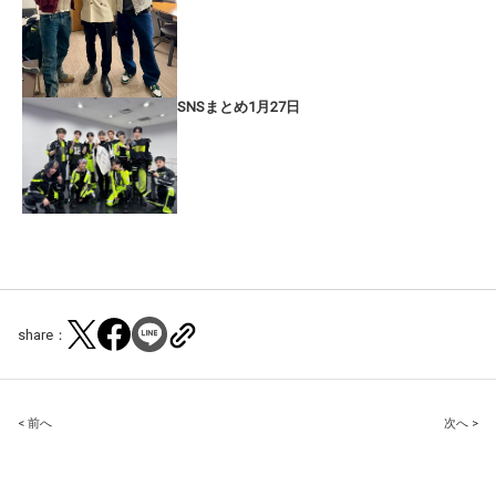
SNSまとめ1月27日
share：
Post
< 前へ
次へ >
navigation