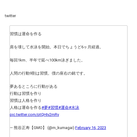
twitter
習慣は運命を作る
肩を壊して水泳を開始。本日でちょうど6ヶ月経過。
毎回1km、半年で延べ100km泳ぎました。
人間の行動9割は習慣。僕の座右の銘です。
夢あるところに行動がある
行動は習慣を作り
習慣は人格を作り
人格は運命を作る
#夢
#習慣
#運命
#水泳
pic.twitter.com/ptQHIv2mRv
— 熊谷正寿【GMO】 (@m_kumagai)
February 16, 2023