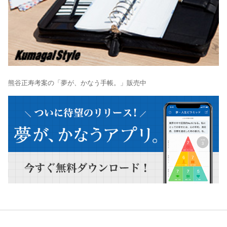
熊谷正寿考案の「夢が、かなう手帳。」販売中