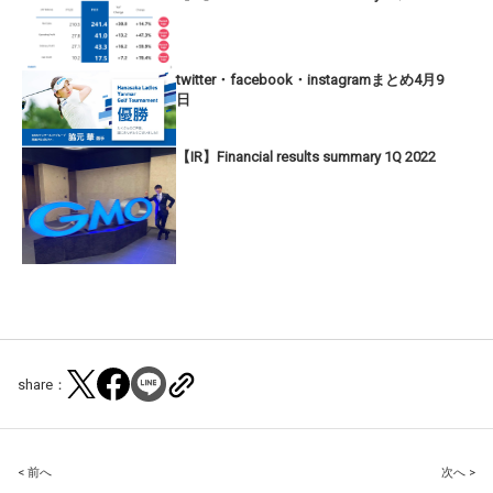
twitter・facebook・instagramまとめ4月9
日
【IR】Financial results summary 1Q 2022
share：
Post
< 前へ
次へ >