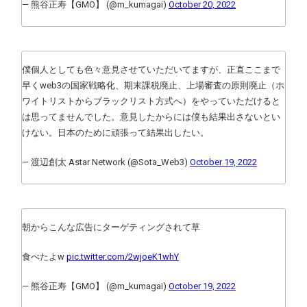
— 熊谷正寿【GMO】 (@m_kumagai)
October 20, 2022
僕個人としても色々意見させていただいてますが、正直ここまで
早くweb3の国家戦略化、期末課税廃止、上場審査の原則廃止（ホ
ワイトリストからブラックリスト方式へ）をやっていただけると
は思ってませんでした。意見したからには僕も結果出さないとい
けない。日本のために頑張って結果出したい。
— 渡辺創太 Astar Network (@Sota_Web3)
October 19, 2022
朝からこんな広告にターゲティングされて草
食べたよw
pic.twitter.com/2wjoeK1whY
— 熊谷正寿【GMO】 (@m_kumagai)
October 19, 2022