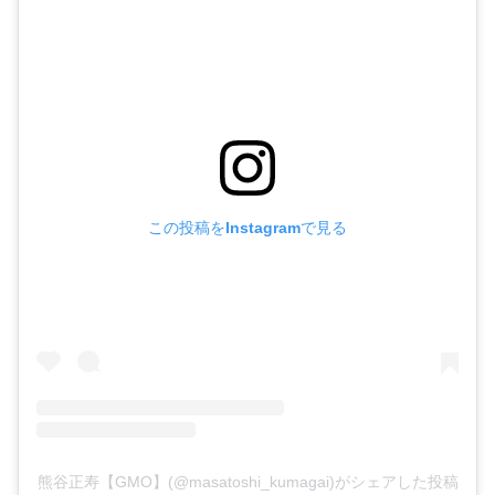
この投稿をInstagramで見る
熊谷正寿【GMO】(@masatoshi_kumagai)がシェアした投稿