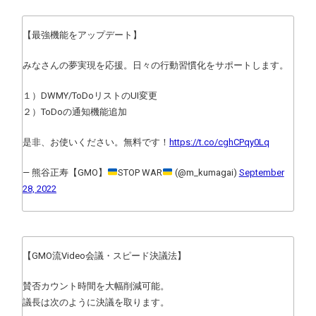
【最強機能をアップデート】
みなさんの夢実現を応援。日々の行動習慣化をサポートします。
１）DWMY/ToDoリストのUI変更
２）ToDoの通知機能追加
是非、お使いください。無料です！
https://t.co/cghCPqy0Lq
— 熊谷正寿【GMO】
STOP WAR
(@m_kumagai)
September
28, 2022
【GMO流Video会議・スピード決議法】
賛否カウント時間を大幅削減可能。
議長は次のように決議を取ります。