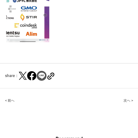
share：
Post
< 前へ
次へ >
navigation