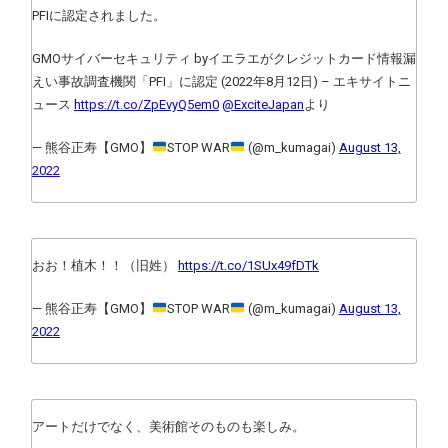
PFIに認定されました。
GMOサイバーセキュリティ byイエラエがクレジットカード情報漏
えい事故調査機関「PFI」に認定 (2022年8月12日) – エキサイトニ
ュース
https://t.co/ZpEvyQ5em0
@ExciteJapan
より
— 熊谷正寿【GMO】
STOP WAR
(@m_kumagai)
August 13,
2022
おお！植木！！（旧姓）
https://t.co/1SUx49fDTk
— 熊谷正寿【GMO】
STOP WAR
(@m_kumagai)
August 13,
2022
アートだけでなく、美術館そのものも楽しみ。