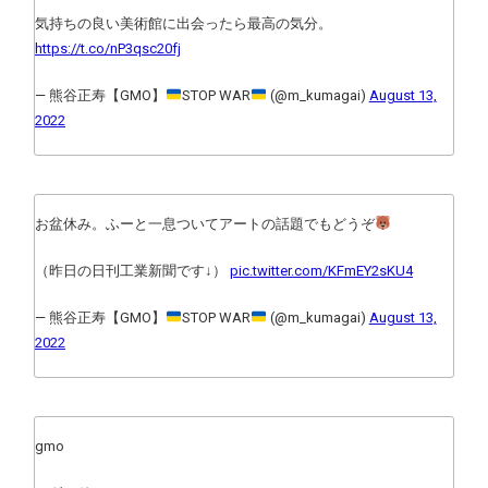
気持ちの良い美術館に出会ったら最高の気分。
https://t.co/nP3qsc20fj
— 熊谷正寿【GMO】
STOP WAR
(@m_kumagai)
August 13,
2022
お盆休み。ふーと一息ついてアートの話題でもどうぞ
（昨日の日刊工業新聞です↓）
pic.twitter.com/KFmEY2sKU4
— 熊谷正寿【GMO】
STOP WAR
(@m_kumagai)
August 13,
2022
gmo