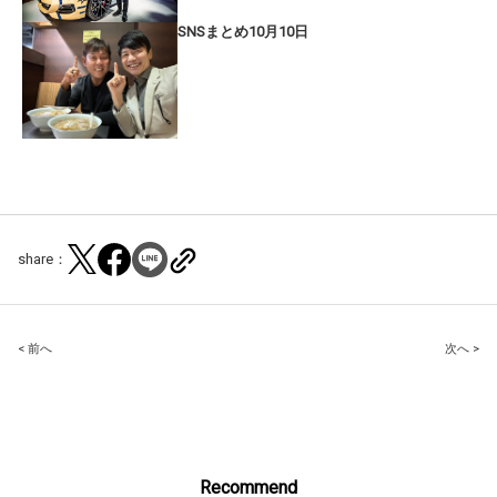
SNSまとめ10月10日
share：
Post
< 前へ
次へ >
navigation
Recommend