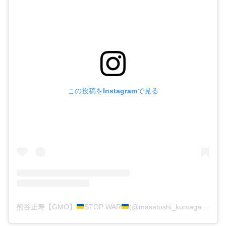
この投稿をInstagramで見る
熊谷正寿【GMO】
STOP WAR
(@masatoshi_kumagai)がシェアした投稿