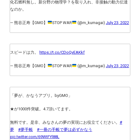
化石燃料無し。新分野の物理学？を取り入れ、非接触の動力伝達
なのか。
— 熊谷正寿【GMO】
STOP WAR
(@m_kumagai)
July 23, 2022
スピードは力。
https://t.co/CDoQvEAKkf
— 熊谷正寿【GMO】
STOP WAR
(@m_kumagai)
July 23, 2022
「夢が、かなうアプリ。byGMO」
★が1000件突破。4.7頂いてます。
無料です。是非、みなさんの夢の実現にお役立てください。
#
夢
#夢手帳
#一冊の手帳で夢は必ずかなう
pic.twitter.com/69WtFYl88L