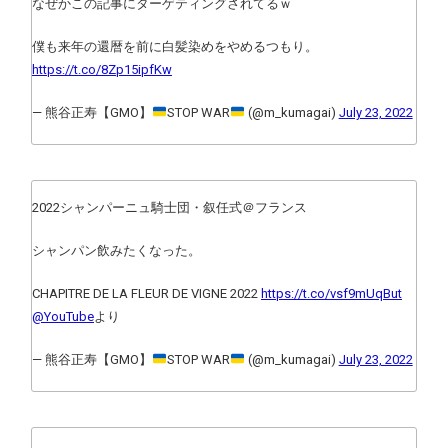
なぜかこの記事にターゲティングされてるｗ
僕も来年の還暦を前に白髪染めをやめるつもり。
https://t.co/8Zp15ipfKw
— 熊谷正寿【GMO】
STOP WAR
(@m_kumagai)
July 23, 2022
2022シャンパーニュ騎士団・叙任式＠フランス
シャンパン飲みたくなった。
CHAPITRE DE LA FLEUR DE VIGNE 2022
https://t.co/vsf9mUqBut
@YouTube
より
— 熊谷正寿【GMO】
STOP WAR
(@m_kumagai)
July 23, 2022