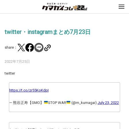
twitter・instagramまとめ7月23日
share：
2022年7月25日
twitter
https://t.co/zr55KoKdpI
— 熊谷正寿【GMO】
STOP WAR
(@m_kumagai)
July 23, 2022