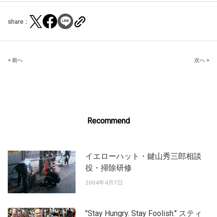
share：
Post
< 前へ
次へ >
navigation
Recommend
イエローハット・鍵山秀三郎相談
役・掃除研修
2004年4月7日
"Stay Hungry. Stay Foolish." スティ