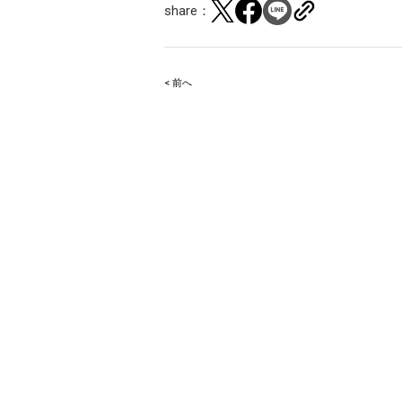
share：
< 前へ
Post
navigation