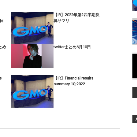
【IR】2022年第2四半期決
9日
算サマリ
まとめ
twitterまとめ6月10日
s
【IR】Financial results
summary 1Q 2022