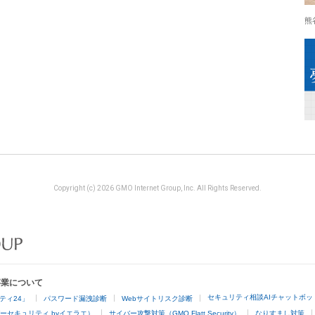
熊
Copyright (c) 2026 GMO Internet Group, Inc. All Rights Reserved.
事業について
セキュリティ相談AIチャットボッ
ティ24」
パスワード漏洩診断
Webサイトリスク診断
ーセキュリティ byイエラエ）
サイバー攻撃対策（GMO Flatt Security）
なりすまし対策