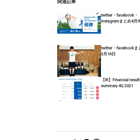
関連記事
twitter・facebook・
instagramまとめ4月
twitter・facebook
3月16日
【IR】Financial result
summary 4Q 2021