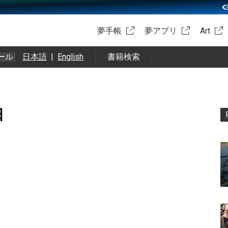
夢手帳
夢アプリ
Art
ール
日本語
|
English
書籍検索
日