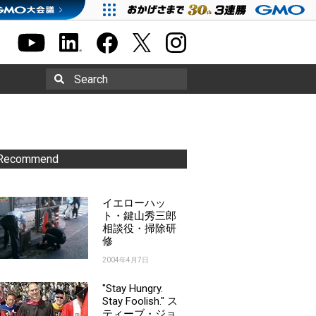
Search
Recommend
イエローハッ
ト・鍵山秀三郎
相談役・掃除研
修
2004年4月7日
"Stay Hungry.
Stay Foolish." ス
ティーブ・ジョ