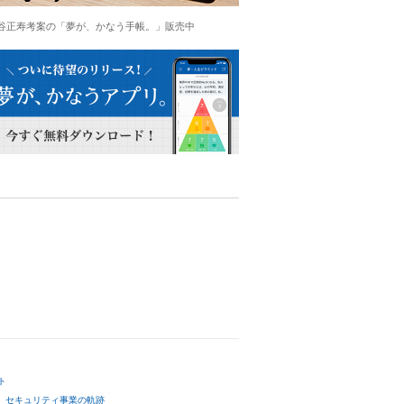
谷正寿考案の「夢が、かなう手帳。」販売中
ト
セキュリティ事業の軌跡