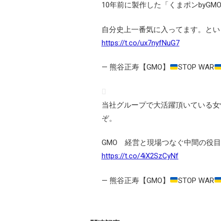
10年前に製作した「くまポンbyGM
自分史上一番気に入ってます。とい
https://t.co/ux7nyfNuG7
— 熊谷正寿【GMO】
STOP WAR
当社グループで大活躍頂いている女
ぞ。
GMO 経営と現場つなぐ中間の役目
https://t.co/4iX2SzCyNf
— 熊谷正寿【GMO】
STOP WAR