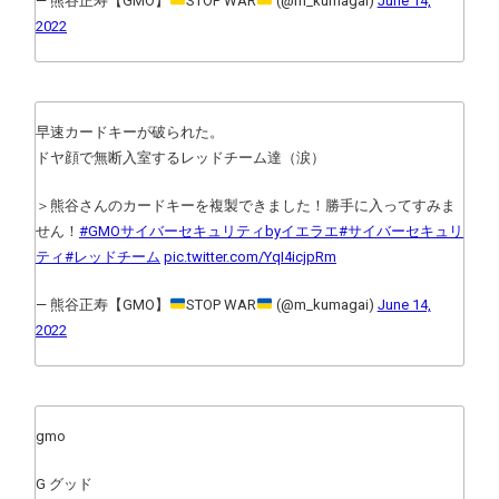
— 熊谷正寿【GMO】
STOP WAR
(@m_kumagai)
June 14,
2022
早速カードキーが破られた。
ドヤ顔で無断入室するレッドチーム達（涙）
＞熊谷さんのカードキーを複製できました！勝手に入ってすみま
せん！
#GMOサイバーセキュリティbyイエラエ
#サイバーセキュリ
ティ
#レッドチーム
pic.twitter.com/YqI4icjpRm
— 熊谷正寿【GMO】
STOP WAR
(@m_kumagai)
June 14,
2022
gmo
G グッド