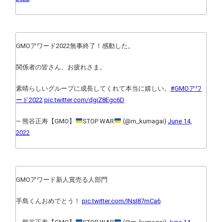
GMOアワード2022無事終了！感動した。
関係者の皆さん、お疲れさま。
素晴らしいグループに成長してくれて本当に嬉しい。
#GMOアワ
ード2022
pic.twitter.com/dgiZ8Egc6D
— 熊谷正寿【GMO】
STOP WAR
(@m_kumagai)
June 14,
2022
GMOアワード新人賞売る人部門
手島くんおめでとう！
pic.twitter.com/INsI87mCa6