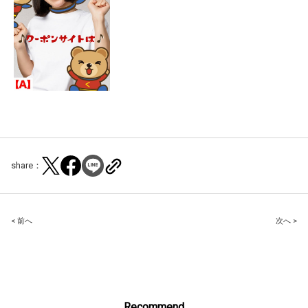
share：
Post
< 前へ
次へ >
navigation
Recommend