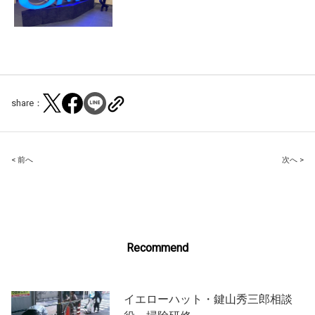
share：
Post
< 前へ
次へ >
navigation
Recommend
イエローハット・鍵山秀三郎相談