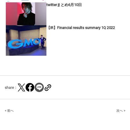
twitterまとめ6月10日
【IR】Financial results summary 1Q 2022
share：
Post
< 前へ
次へ >
navigation