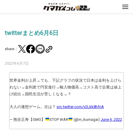
twitterまとめ6月6日
share：
2022年6月7日
世界金利が上昇→でも、下記グラフの状況で日本は金利を上げら
れない→金利差で円安進行→輸入物価高→コスト高で企業は値上
げ続出→国民生活が苦しくなる→？
大人の連想ゲーム。次は？
pic.twitter.com/v2Lkk8hfnA
— 熊谷正寿【GMO】
STOP WAR
(@m_kumagai)
June 6, 2022