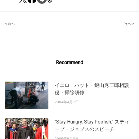
Post
< 前へ
次へ >
navigation
Recommend
イエローハット・鍵山秀三郎相談
役・掃除研修
2004年4月7日
"Stay Hungry. Stay Foolish." スティ
ーブ・ジョブスのスピーチ
2005年9月3日