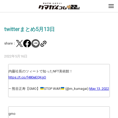
twitterまとめ5月13日
share：
2022年5月16日
内藤社長のツィートで知ったNFT美術館！
https://t.co/f480eEQKgO
— 熊谷正寿【GMO】
STOP WAR
(@m_kumagai)
May 13, 2022
gmo