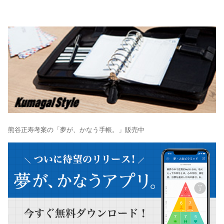
熊谷正寿考案の「夢が、かなう手帳。」販売中