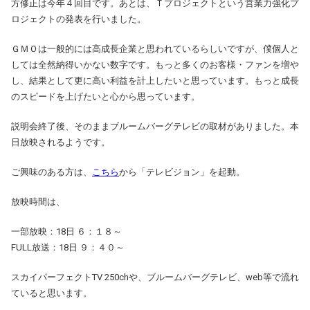
方修正は今年４回目です。あとは、Ｔプロジェクトという営業力強化プ
ロジェクトの発表を行いました。
ＧＭＯは一般的には高成長企業と思われているらしいですが、僕個人と
しては全然納得いかない数字です。もっと多くのお客様・ファンを増や
し、結果として更に高い利益を計上したいと思っています。もっと成長
のスピードを上げたいと心から思っています。
説明会終了後、そのままブルームバーグテレビの取材がありました。本
日放映されるようです。
ご興味のある方は、
こちら
から「テレビジョン」を起動。
放映時間は、
一部放映：18日 ６：１８～
FULL放送：18日 ９：４０～
スカイパーフェクトTV 250chや、ブルームバーグテレビ、web等で流れ
ていると思います。