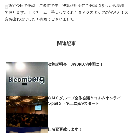
熊谷今日の感謝 ご多忙の中、決算説明会にご来場頂き心から感謝し
ております。ＩＲチーム、手伝ってくれたＧＭＯスタッフの皆さん！大
変お疲れ様でした！有難うございました！
関連記事
決算説明会・JWORDが仲間に！
ＧＭＯグループ全体会議＆コルムオンライ
ンpart２・第二次βがスタート
社名変更致します！