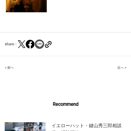
share：
Post
< 前へ
次へ >
navigation
Recommend
イエローハット・鍵山秀三郎相談