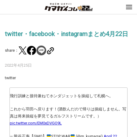
twitter・facebook・instagramまとめ4月22日
share：
2022年4月25日
twitter
飛行訓練と接待兼ねてホンダジェットを操縦して札幌へ。
これから羽田へ戻ります！(酒飲んだので帰りは操縦しません。写
真は将来操縦を夢見てるガルフストリームです。）
pic.twitter.com/EM0xDVGO9L
— 熊谷正寿【GMO】
STOP WAR
(@m_kumagai)
April 22,