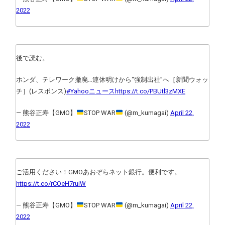
2022
後で読む。
ホンダ、テレワーク撤廃…連休明けから“強制出社”へ［新聞ウォッ
チ］(レスポンス)
#Yahooニュース
https://t.co/PBUtl3zMXE
— 熊谷正寿【GMO】
STOP WAR
(@m_kumagai)
April 22,
2022
ご活用ください！GMOあおぞらネット銀行。便利です。
https://t.co/rCOeH7ruiW
— 熊谷正寿【GMO】
STOP WAR
(@m_kumagai)
April 22,
2022