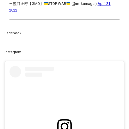
— 熊谷正寿【GMO】
STOP WAR
(@m_kumagai)
April 21,
2022
Facebook
instagram