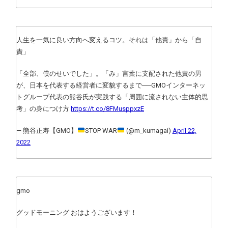
人生を一気に良い方向へ変えるコツ。それは「他責」から「自
責」
「全部、僕のせいでした」。「み」言葉に支配された他責の男
が、日本を代表する経営者に変貌するまで──GMOインターネッ
トグループ代表の熊谷氏が実践する「周囲に流されない主体的思
考」の身につけ方
https://t.co/8FMusppxzE
— 熊谷正寿【GMO】
STOP WAR
(@m_kumagai)
April 22,
2022
gmo
グッドモーニング おはようございます！