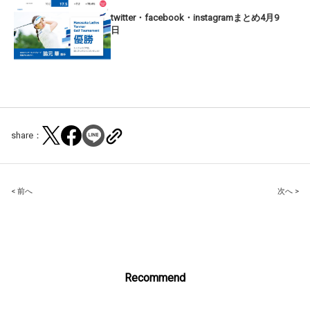
twitter・facebook・instagramまとめ4月9
日
share：
Post
< 前へ
次へ >
navigation
Recommend