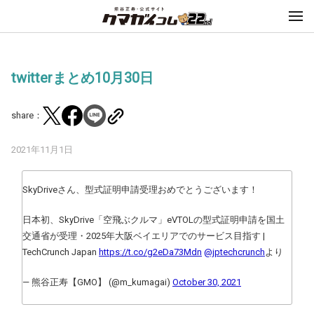
twitterまとめ10月30日
share：
2021年11月1日
SkyDriveさん、型式証明申請受理おめでとうございます！
日本初、SkyDrive「空飛ぶクルマ」eVTOLの型式証明申請を国土
交通省が受理・2025年大阪ベイエリアでのサービス目指す |
TechCrunch Japan
https://t.co/g2eDa73Mdn
@jptechcrunch
より
— 熊谷正寿【GMO】 (@m_kumagai)
October 30, 2021