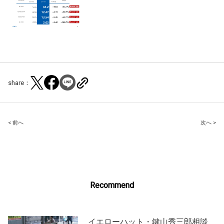
share：
Post
< 前へ
次へ >
navigation
Recommend
イエローハット・鍵山秀三郎相談