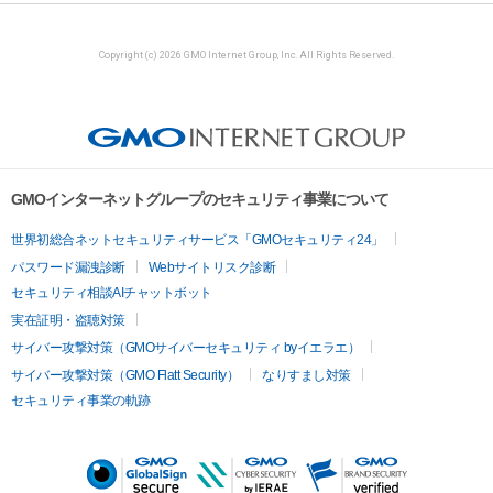
Copyright (c) 2026 GMO Internet Group, Inc. All Rights Reserved.
GMOインターネットグループのセキュリティ事業について
世界初総合ネットセキュリティサービス「GMOセキュリティ24」
パスワード漏洩診断
Webサイトリスク診断
セキュリティ相談AIチャットボット
実在証明・盗聴対策
サイバー攻撃対策（GMOサイバーセキュリティ byイエラエ）
サイバー攻撃対策（GMO Flatt Security）
なりすまし対策
セキュリティ事業の軌跡