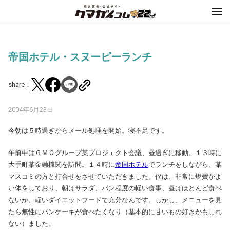
帝国ホテル・スヌーピーランチ
share：
2004年6月23日
今朝は５時過ぎからメール処理を開始。寝不足です。
午前中はＧＭＯグループ某プロジェクト会議、昼過ぎに移動。１３時に
大手町某金融機関を訪問。１４時に
帝国ホテル
でランチをしながら、某
マスコミの方と打合せをさせていただきました。僕は、非常に燃費がよ
い体をしており、朝はサラダ、パン程度の軽い食事、昼はほとんど食べ
ないか、軽いダイエットフードで充分なんです。しかし、メニューを見
たら無性にパンケーキが食べたくなり（基本的に甘いもの好きかもしれ
ない）ました。