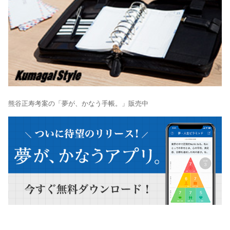
熊谷正寿考案の「夢が、かなう手帳。」販売中