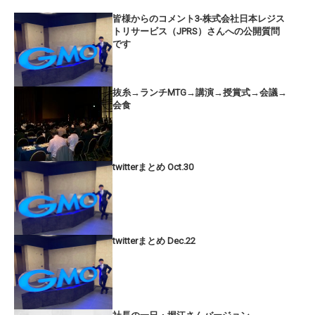
皆様からのコメント3-株式会社日本レジス
トリサービス（JPRS）さんへの公開質問
です
抜糸→ランチMTG→講演→授賞式→会議→
会食
twitterまとめ Oct.30
twitterまとめ Dec.22