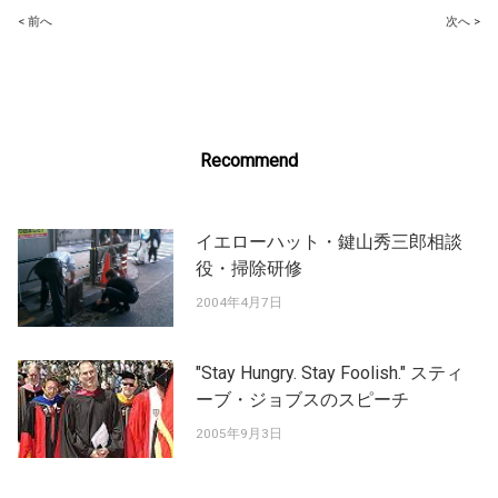
Post
< 前へ
次へ >
navigation
Recommend
イエローハット・鍵山秀三郎相談
役・掃除研修
2004年4月7日
"Stay Hungry. Stay Foolish." スティ
ーブ・ジョブスのスピーチ
2005年9月3日