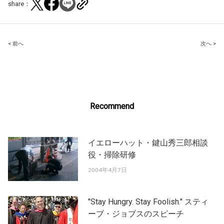
share：
Post
< 前へ
次へ >
navigation
Recommend
イエローハット・鍵山秀三郎相談
役・掃除研修
2004年4月7日
"Stay Hungry. Stay Foolish." スティ
ーブ・ジョブスのスピーチ