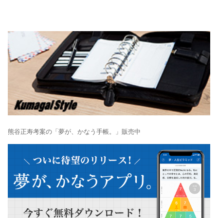
熊谷正寿考案の「夢が、かなう手帳。」販売中