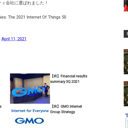
ティ会社に選ばれました！
es: The 2021 Internet Of Things 50
)
April 11, 2021
【IR】Financial results
summary 3Q 2021
s
【IR】GMO Internet
Group Strategy