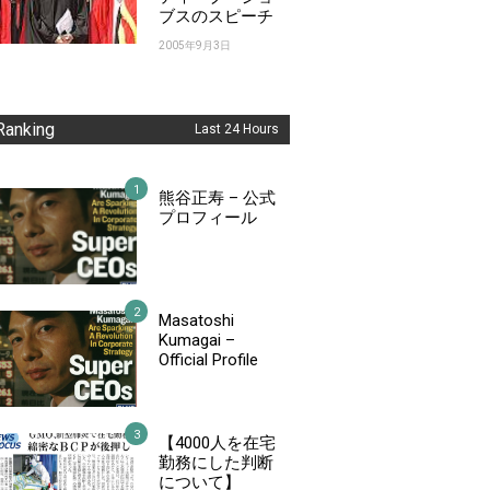
ブスのスピーチ
2005年9月3日
Ranking
Last 24 Hours
熊谷正寿 – 公式
プロフィール
Masatoshi
Kumagai –
Official Profile
【4000人を在宅
勤務にした判断
について】