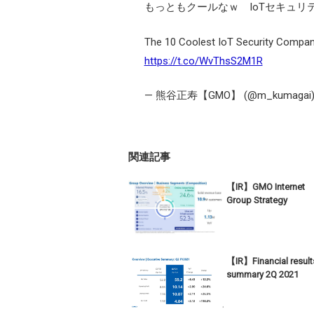
もっともクールなｗ IoTセキュリ
The 10 Coolest IoT Security Compani
https://t.co/WvThsS2M1R
— 熊谷正寿【GMO】 (@m_kumagai
関連記事
【IR】GMO Internet
Group Strategy
【IR】Financial result
summary 2Q 2021