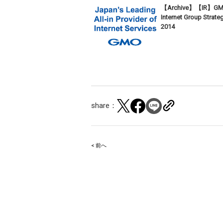
【Archive】【IR】G
Internet Group Strate
2014
share：
< 前へ
Post
navigation