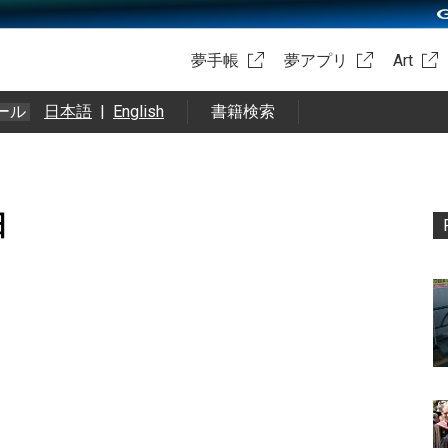
夢手帳
夢アプリ
Art
ール
日本語
|
English
書籍検索
日