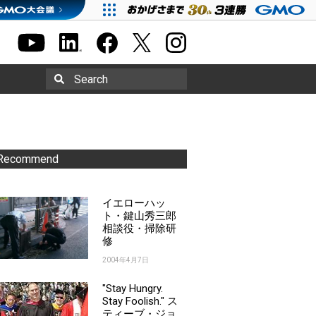
Search
Recommend
イエローハッ
ト・鍵山秀三郎
相談役・掃除研
修
2004年4月7日
"Stay Hungry.
Stay Foolish." ス
ティーブ・ジョ