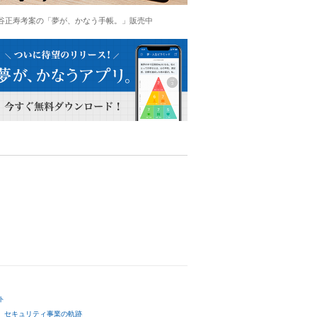
谷正寿考案の「夢が、かなう手帳。」販売中
ト
セキュリティ事業の軌跡