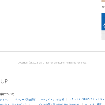
熊
Copyright (c) 2026 GMO Internet Group, Inc. All Rights Reserved.
事業について
セキュリティ相談AIチャットボッ
ティ24」
パスワード漏洩診断
Webサイトリスク診断
ーセキュリティ byイエラエ）
サイバー攻撃対策（GMO Flatt Security）
なりすまし対策