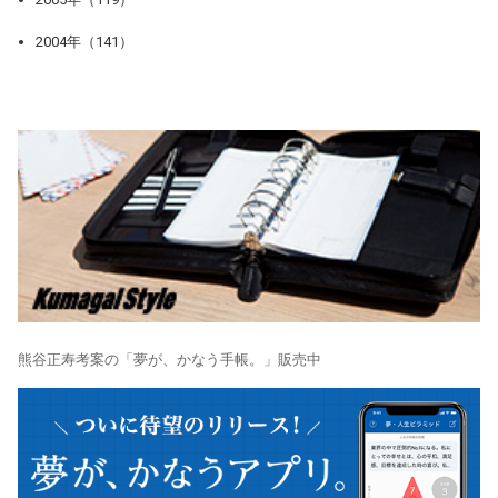
2004年（141）
熊谷正寿考案の「夢が、かなう手帳。」販売中