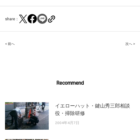
share：
Post
< 前へ
次へ >
navigation
Recommend
イエローハット・鍵山秀三郎相談
役・掃除研修
2004年4月7日