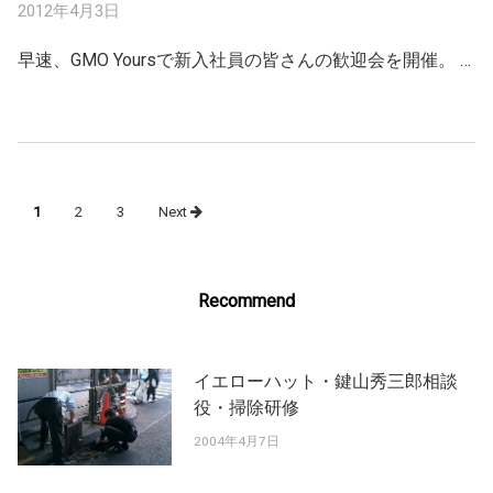
2012年4月3日
早速、GMO Yoursで新入社員の皆さんの歓迎会を開催。 …
Posts
1
2
3
Next
navigation
Recommend
イエローハット・鍵山秀三郎相談
役・掃除研修
2004年4月7日