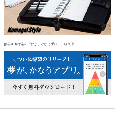
熊谷正寿考案の「夢が、かなう手帳。」販売中