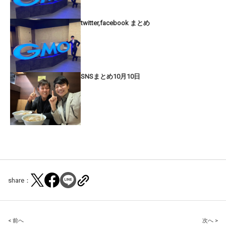
twitter,facebook まとめ
SNSまとめ10月10日
share：
Post
< 前へ
次へ >