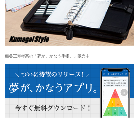
熊谷正寿考案の「夢が、かなう手帳。」販売中