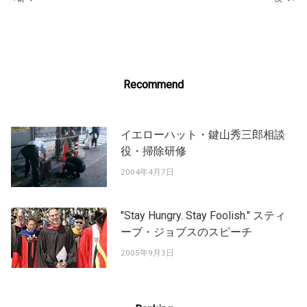
Post
navigation
Recommend
イエローハット・鍵山秀三郎相談
役・掃除研修
2004年4月7日
"Stay Hungry. Stay Foolish." スティ
ーブ・ジョブスのスピーチ
2005年9月3日