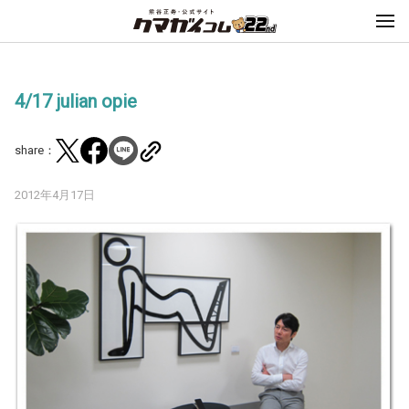
4/17 julian opie
share：
2012年4月17日