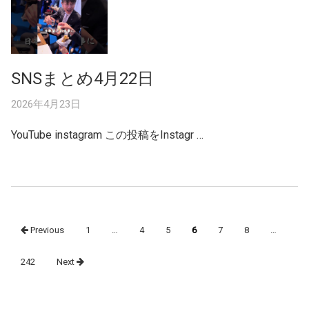
SNSまとめ4月22日
2026年4月23日
YouTube instagram この投稿をInstagr …
Posts
Previous
1
…
4
5
6
7
8
…
navigation
242
Next