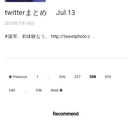
twitterまとめ Jul.13
2010年7月14日
#揚琴、初体験なう。 http://tweetphoto.c …
Posts
Previous
1
…
336
337
338
339
navigation
340
…
396
Next
Recommend