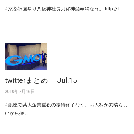
#京都祇園祭り八坂神社長刀鉾神楽奉納なう。 http://t …
twitterまとめ Jul.15
2010年7月16日
#銀座で某大企業重役の接待終了なう。お人柄が素晴らし
いから接 …