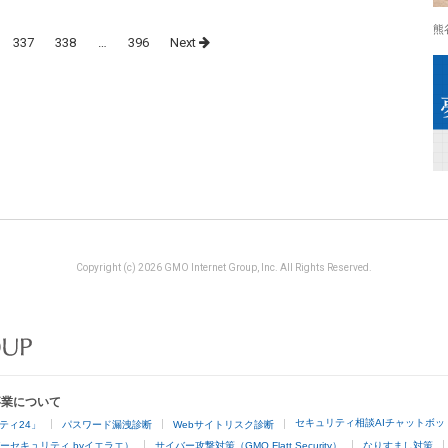
熊
337
338
…
396
Next
Copyright (c) 2026 GMO Internet Group, Inc. All Rights Reserved.
事業について
セキュリティ相談AIチャットボッ
ティ24」
パスワード漏洩診断
Webサイトリスク診断
ーセキュリティ byイエラエ）
サイバー攻撃対策（GMO Flatt Security）
なりすまし対策