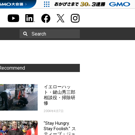
Search
Recommend
イエローハッ
ト・鍵山秀三郎
相談役・掃除研
修
2004年4月7日
"Stay Hungry.
Stay Foolish." ス
ティーブ・ジョ