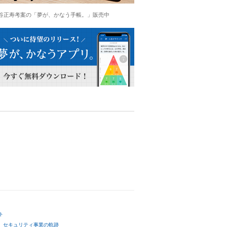
谷正寿考案の「夢が、かなう手帳。」販売中
ト
セキュリティ事業の軌跡