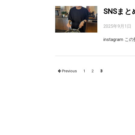
SNSまと
2025年9月1日
instagram こ
Posts
Previous
1
2
3
navigation