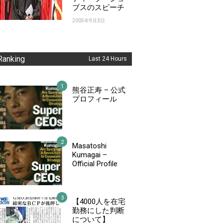
ブスのスピーチ
2005年9月3日
Ranking
Last 24 Hours
熊谷正寿 – 公式
プロフィール
Masatoshi
Kumagai –
Official Profile
【4000人を在宅
勤務にした判断
について】