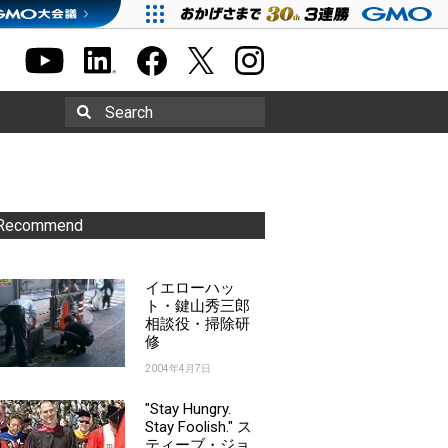
Search
Recommend
イエローハッ
ト・鍵山秀三郎
相談役・掃除研
修
2004年4月7日
"Stay Hungry.
Stay Foolish." ス
ティーブ・ジョ