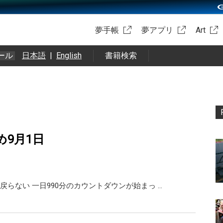
夢手帳
夢アプリ
Art
ール
日本語
|
English
書籍検索
め9月1日
戻らない 一日990分のカウントダウンが始まっ …