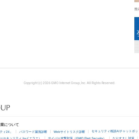
熊
Copyright (c) 2026 GMO Internet Group, Inc. All Rights Reserved.
事業について
セキュリティ相談AIチャットボッ
ティ24」
パスワード漏洩診断
Webサイトリスク診断
ーセキュリティ byイエラエ）
サイバー攻撃対策（GMO Flatt Security）
なりすまし対策