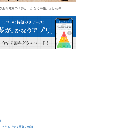
谷正寿考案の「夢が、かなう手帳。」販売中
ト
セキュリティ事業の軌跡