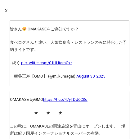
X
皆さん
OMAKASEをご存知ですか？
食べログさんと違い、人気飲食店・レストランのみに特化した予
約サイトです。
↓続く
pic.twitter.com/01HHtamCxz
— 熊谷正寿【GMO】 (@m_kumagai)
August 30, 2025
OMAKASE byGMO
https://t.co/47yTDd6C3o
★ ★ ★
この秋に、OMAKASEの関連施設を青山にオープンします。⁰⁰場
所は紀ノ国屋インターナショナルスーパーの右隣。