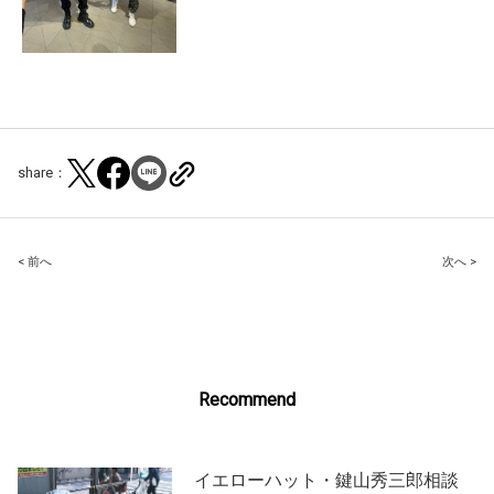
share：
Post
< 前へ
次へ >
navigation
Recommend
イエローハット・鍵山秀三郎相談