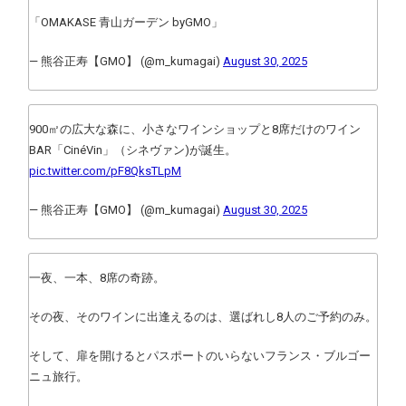
「OMAKASE 青山ガーデン byGMO」
— 熊谷正寿【GMO】 (@m_kumagai)
August 30, 2025
900㎡の広大な森に、小さなワインショップと8席だけのワイン
BAR「CinéVin」（シネヴァン)が誕生。
pic.twitter.com/pF8QksTLpM
— 熊谷正寿【GMO】 (@m_kumagai)
August 30, 2025
一夜、一本、8席の奇跡。
その夜、そのワインに出逢えるのは、選ばれし8人のご予約のみ。
そして、扉を開けるとパスポートのいらないフランス・ブルゴー
ニュ旅行。