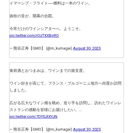
イマーシブ・フライト──燃料は一本のワイン。
抜栓の音が、開幕の合図。
今宵だけのワインシアターへ、ようこそ。
pic.twitter.com/rOzTXXBoRO
— 熊谷正寿【GMO】 (@m_kumagai)
August 30, 2025
食前酒とおつまみは、ワインまでの旅支度。
ワイン好きが高じて、フランス・ブルゴーニュ地方へ何度か訪問
しました。
広がる広大なワイン畑を眺め、造り手を訪問し、訪れたワインレ
ストランの感動を皆様にお届けしたい。…
pic.twitter.com/7DY0JtXYJN
— 熊谷正寿【GMO】 (@m_kumagai)
August 30, 2025