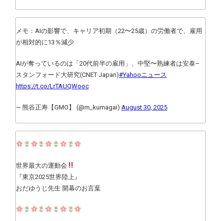
メモ：AIの影響で、キャリア初期（22〜25歳）の労働者で、雇用
が相対的に13％減少
AIが奪っているのは「20代前半の雇用」、中堅〜熟練者は安泰–
スタンフォード大研究(CNET Japan)
#Yahooニュース
https://t.co/LrTAUQWooc
— 熊谷正寿【GMO】 (@m_kumagai)
August 30, 2025
世界最大の運動会
『東京2025世界陸上』
おだゆうじ先生 開幕のお言葉