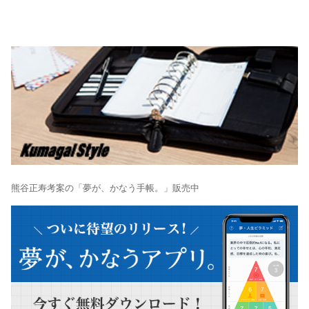
熊谷正寿考案の「夢が、かなう手帳。」販売中