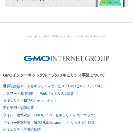
Copyright (c) 2026 GMO Internet Group, Inc. All Rights Reserved.
GMOインターネットグループのセキュリティ事業について
世界初総合ネットセキュリティサービス「GMOセキュリティ24」
パスワード漏洩診断
Webサイトリスク診断
セキュリティ相談AIチャットボット
実在証明・盗聴対策
サイバー攻撃対策（GMOサイバーセキュリティ byイエラエ）
サイバー攻撃対策（GMO Flatt Security）
なりすまし対策
セキュリティ事業の軌跡